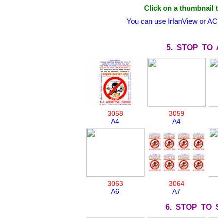
Click on a thumbnail t
You can use IrfanView or AC
5. STOP TO
3058
3059
A4
A4
3063
3064
A6
A7
6. STOP TO 