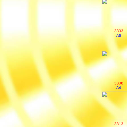
3303
A6
3308
A4
3313