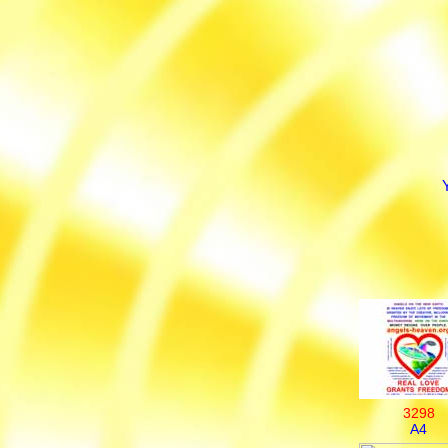
3298
A4