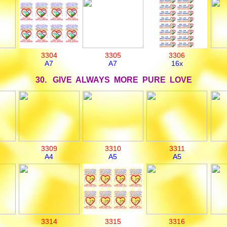
3304
3305
3306
A7
A7
16x
30. GIVE ALWAYS MORE PURE LOVE
3309
3310
3311
A4
A5
A5
3314
3315
3316