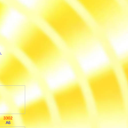
.
3302
A6