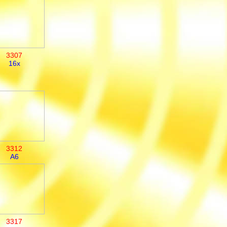
3307
16x
3312
A6
3317