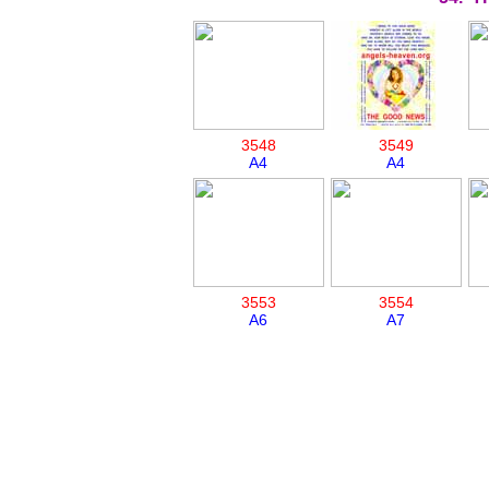
3548
3549
A4
A4
3553
3554
A6
A7