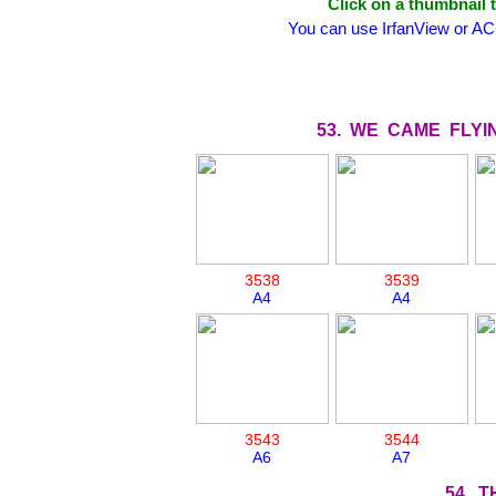
Click on a thumbnail t
You can use IrfanView or AC
53. WE CAME FLY
3538
3539
A4
A4
3543
3544
A6
A7
54. 